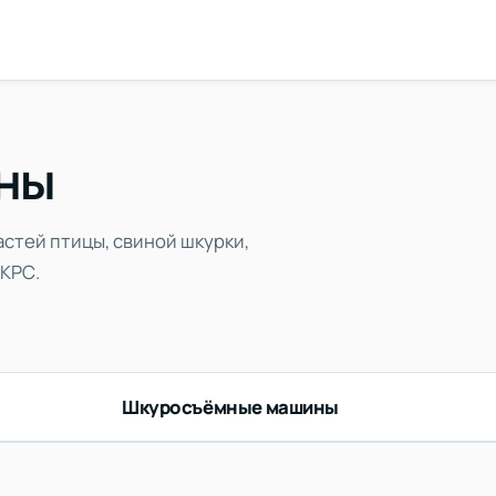
ны
астей птицы, свиной шкурки,
 КРС.
Шкуросъёмные машины