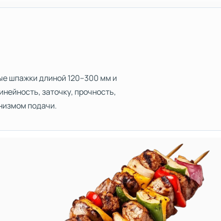
ые шпажки длиной 120–300 мм и
нейность, заточку, прочность,
низмом подачи.