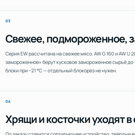
03
Свежее, подмороженное, 
Серия EW рассчитана на свежее мясо. AW G 160 и AW U 2
замороженное» берут кусковое замороженное сырьё до −
блоки при −21 °C — отдельный блокорез не нужен.
04
Хрящи и косточки уходят в
По заказу ставится сортирующее устройство: твёрдые 