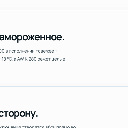
замороженное.
00 в исполнении «свежее +
18 °C, а AW K 280 режет целые
 сторону.
включения отводятся вбок прямо во