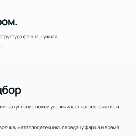
ром.
 структура фарша, нужная
.
дбор
и: затупление ножей увеличивает нагрев, смятие и
е волчка, металлодетекцию, передачу фарша и время