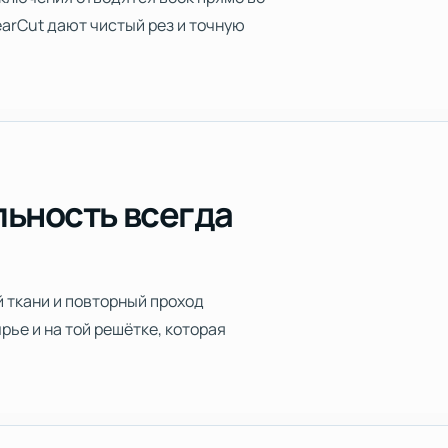
earCut дают чистый рез и точную
ьность всегда
 ткани и повторный проход
ье и на той решётке, которая