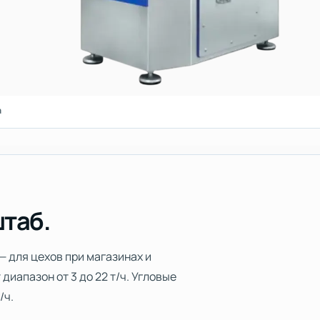
а
штаб.
— для цехов при магазинах и
иапазон от 3 до 22 т/ч. Угловые
/ч.